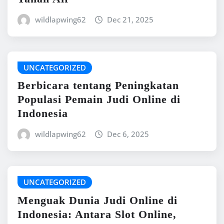
wildlapwing62
Dec 21, 2025
UNCATEGORIZED
Berbicara tentang Peningkatan
Populasi Pemain Judi Online di
Indonesia
wildlapwing62
Dec 6, 2025
UNCATEGORIZED
Menguak Dunia Judi Online di
Indonesia: Antara Slot Online,