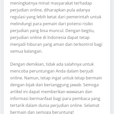
meningkatnya minat masyarakat terhadap
perjudian online, diharapkan pula adanya
regulasi yang lebih ketat dari pemerintah untuk
melindungi para pemain dari potensi risiko
perjudian yang bisa muncul. Dengan begitu,
perjudian online di Indonesia dapat tetap
menjadi hiburan yang aman dan terkontrol bagi
semua kalangan.
Dengan demikian, tidak ada salahnya untuk
mencoba peruntungan Anda dalam berjudi
online. Namun, tetap ingat untuk tetap bermain
dengan bijak dan bertanggung jawab. Semoga
artikel ini dapat memberikan wawasan dan
informasi bermanfaat bagi para pembaca yang
tertarik dalam dunia perjudian online. Selamat
bermain dan semoga beruntung!