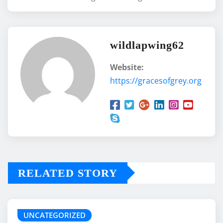
wildlapwing62
Website:
https://gracesofgrey.org
RELATED STORY
UNCATEGORIZED