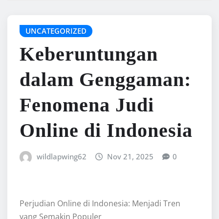
UNCATEGORIZED
Keberuntungan
dalam Genggaman:
Fenomena Judi
Online di Indonesia
wildlapwing62
Nov 21, 2025
0
Perjudian Online di Indonesia: Menjadi Tren
yang Semakin Populer