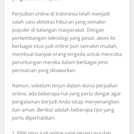
Perjudian online di Indonesia telah menjadi
salah satu aktivitas hiburan yang semakin
populer di kalangan masyarakat. Dengan
perkembangan teknologi yang pesat, akses ke
berbagai situs judi online pun semakin mudah,
membuat banyak orang tergoda untuk mencoba
peruntungan mereka dalam berbagai jenis
permainan yang ditawarkan.
Namun, sebelum terjun dalam dunia perjudian
online, ada beberapa hal yang perlu diingat agar
pengalaman berjudi Anda tetap menyenangkan
dan aman. Berikut adalah beberapa tips yang
perlu diperhatikan:
1. Pilih situs judi online yang terpercaya dan